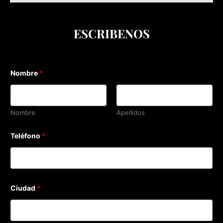
ESCRIBENOS
Nombre
*
Nombre
Apellidos
Teléfono
*
C
Ciudad
*
i
u
d
a
d